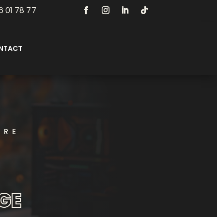
6 01 78 77
NTACT
X
URE
GE