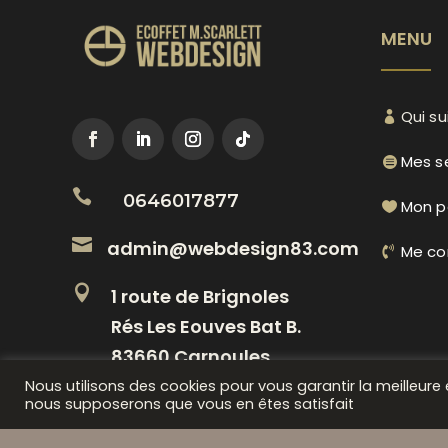
MENU
Qui su
Mes s

0646017877
Mon po

admin@webdesign83.com
Me co

1 route de Brignoles
Rés Les Eouves Bat B.
83660 Carnoules
Nous utilisons des cookies pour vous garantir la meilleure e
nous supposerons que vous en êtes satisfait
COPYRIGHT @ 2026| ECOFFET