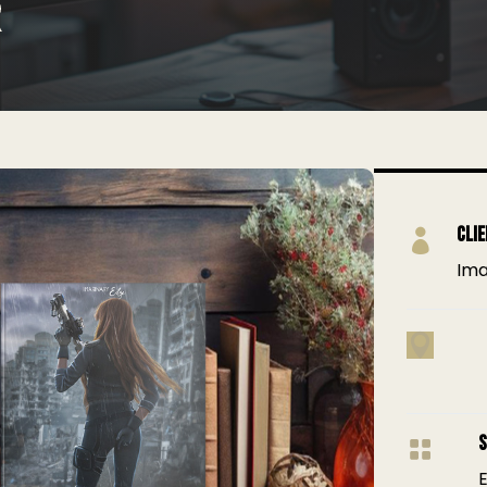
R
Cli

Ima

S

E