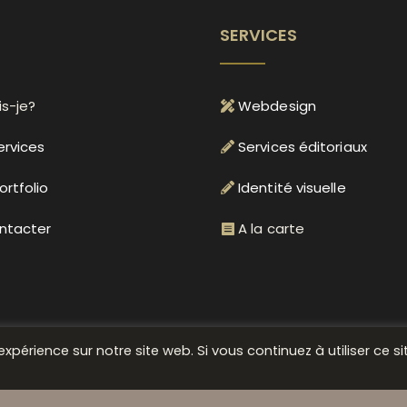
SERVICES
is-je?
Webdesign
ervices
Services éditoriaux
rtfolio
Identité visuelle
ntacter
A la carte
xpérience sur notre site web. Si vous continuez à utiliser ce si
 M.SCARLETT WEBDESIGN |
POLITIQUE DE CONFID