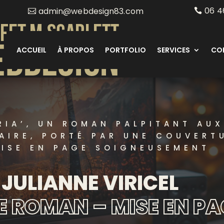
06 4
admin@webdesign83.com
ACCUEIL
À PROPOS
PORTFOLIO
SERVICES
CO
RIA’, UN ROMAN PALPITANT AU
AIRE, PORTÉ PAR UNE COUVERT
MISE EN PAGE SOIGNEUSEMENT
JULIANNE VIRICEL
 ROMAN – MISE EN PA